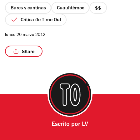
5
estrellas
Bares y cantinas
Cuauhtémoc
precio
2
Crítica de Time Out
de
4
lunes 26 marzo 2012
Share
Escrito por
LV