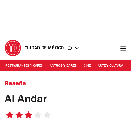
Ir
Ir
al
al
contenido
pie
de
página
CIUDAD DE MÉXICO
RESTAURANTES Y CAFES
ANTROS Y BARES
CINE
ARTE Y CULTURA
Rebeca Durán
Reseña
Al Andar
3
de