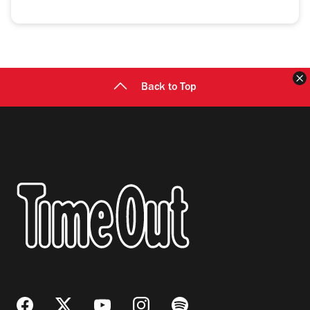
C
Back to Top