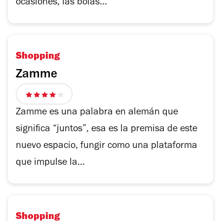
ocasiones, las bolas...
Shopping
Zamme
4
de
Zamme es una palabra en alemán que
5
significa “juntos”, esa es la premisa de este
estrellas
nuevo espacio, fungir como una plataforma
que impulse la...
Shopping