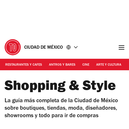
Ir
Ir
al
al
contenido
pie
de
página
CIUDAD DE MÉXICO
RESTAURANTES Y CAFES
ANTROS Y BARES
CINE
ARTE Y CULTURA
Shopping & Style
La guía más completa de la Ciudad de México
sobre boutiques, tiendas, moda, diseñadores,
showrooms y todo para ir de compras