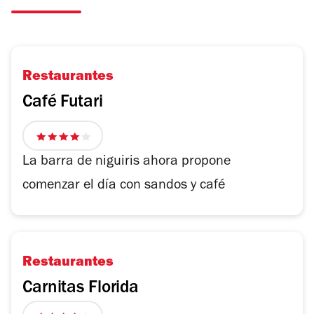
Restaurantes
Café Futari
4
de
La barra de niguiris ahora propone
5
comenzar el día con sandos y café
estrellas
Restaurantes
Carnitas Florida