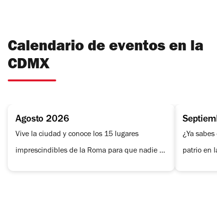
Calendario de eventos en la
CDMX
Agosto 2026
Septiem
Vive la ciudad y conoce los 15 lugares
¿Ya sabes 
imprescindibles de la Roma para que nadie te
patrio en 
los cuente. Lleva a los más pequeños a los
imperdible
museos interactivos para niños en la CDMX y
chiles en 
pasa un rato en familia. Para que no busques
Independen