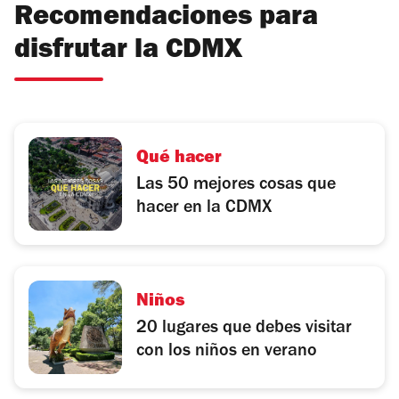
más que hacer en este mes, revisa nuestro
temprano. 
Recomendaciones para
calendario de eventos en la Ciudad de
15 de sep
disfrutar la CDMX
México.
eventos im
como conci
actividad
Calendari
Qué hacer
Las 50 mejores cosas que
hacer en la CDMX
Niños
20 lugares que debes visitar
con los niños en verano