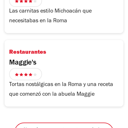
4
de
Las carnitas estilo Michoacán que
5
necesitabas en la Roma
estrellas
Restaurantes
Maggie's
4
de
Tortas nostálgicas en la Roma y una receta
5
que comenzó con la abuela Maggie
estrellas