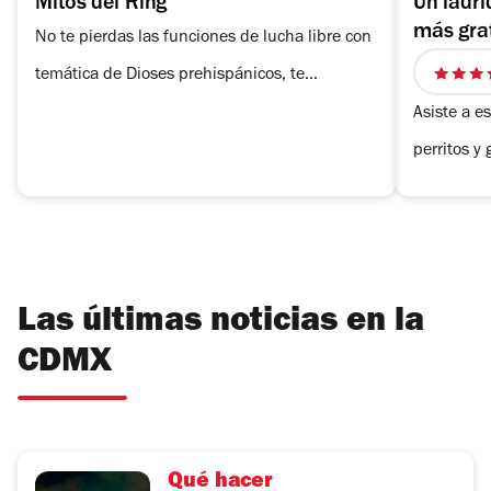
Mitos del Ring
Un ladri
más grat
No te pierdas las funciones de lucha libre con
temática de Dioses prehispánicos, te
4
d
contamos cuándo serán y el costo
Asiste a e
5
perritos y
es
gratuitos,
Las últimas noticias en la
CDMX
Qué hacer