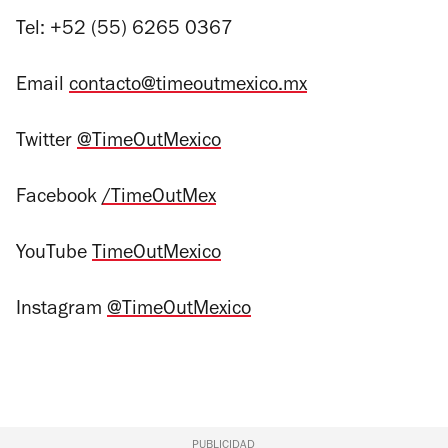
Tel: +52 (55) 6265 0367
Email
contacto@timeoutmexico.mx
Twitter
@TimeOutMexico
Facebook
/TimeOutMex
YouTube
TimeOutMexico
Instagram
@TimeOutMexico
PUBLICIDAD