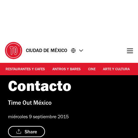
Ir
Ir
al
al
contenido
pie
de
página
CIUDAD DE MÉXICO
RESTAURANTES Y CAFES
ANTROS Y BARES
CINE
ARTE Y CULTURA
Contacto
Time Out México
miércoles 9 septiembre 2015
Share