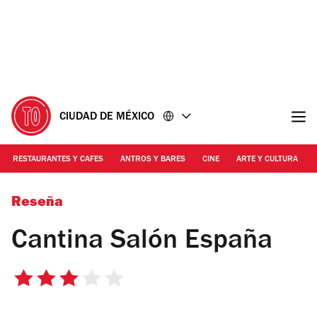
Ir
Ir
al
al
contenido
pie
de
página
CIUDAD DE MÉXICO
RESTAURANTES Y CAFES
ANTROS Y BARES
CINE
ARTE Y CULTURA
Foto: María José Cortés
Reseña
Cantina Salón España
3
de