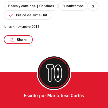
5
estrellas
Bares y cantinas | Cantinas
Cuauhtémoc
precio
1
Crítica de Time Out
de
4
lunes 4 noviembre 2013
Share
Escrito por
María José Cortés