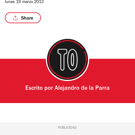
lunes 19 marzo 2012
de
4
Share
Escrito por
Alejandro de la Parra
PUBLICIDAD