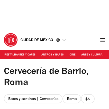
Ir
Ir
al
al
contenido
pie
de
página
CIUDAD DE MÉXICO
RESTAURANTES Y CAFES
ANTROS Y BARES
CINE
ARTE Y CULTURA
Alejandra Carbajal
Cervecería de Barrio,
Roma
Bares y cantinas | Cervecerías
Roma
precio
2