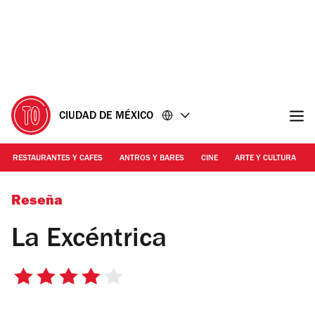
Ir
Ir
al
al
contenido
pie
de
página
CIUDAD DE MÉXICO
RESTAURANTES Y CAFES
ANTROS Y BARES
CINE
ARTE Y CULTURA
Alejandra Carbajal
Reseña
La Excéntrica
4
de