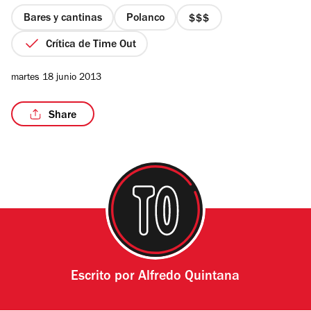
5
estrellas
Bares y cantinas
Polanco
precio
3
Crítica de Time Out
de
4
martes 18 junio 2013
Share
Escrito por
Alfredo Quintana