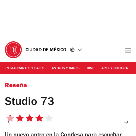
Ir
Ir
al
al
contenido
pie
de
página
CIUDAD DE MÉXICO
RESTAURANTES Y CAFES
ANTROS Y BARES
CINE
ARTE Y CULTURA
Foto: Alejandra Carbajal
Reseña
Studio 73
4
de
Un nuevo antro en la Condesa para escuchar
5