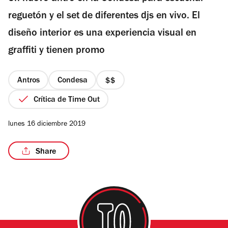
estrellas
reguetón y el set de diferentes djs en vivo. El
diseño interior es una experiencia visual en
graffiti y tienen promo
/10
Antros
Condesa
precio
2
Crítica de Time Out
de
4
lunes 16 diciembre 2019
Share