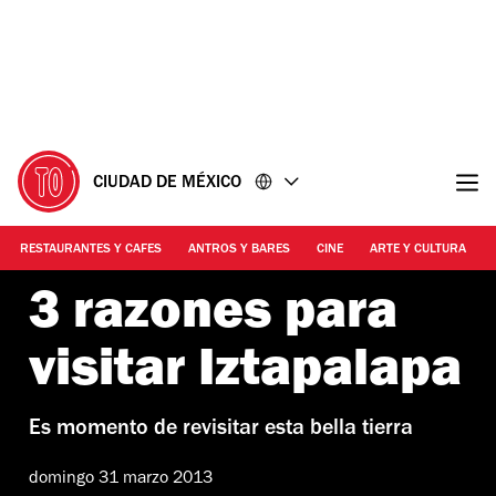
Ir
Ir
al
al
contenido
pie
de
página
CIUDAD DE MÉXICO
RESTAURANTES Y CAFES
ANTROS Y BARES
CINE
ARTE Y CULTURA
3 razones para
visitar Iztapalapa
Es momento de revisitar esta bella tierra
domingo 31 marzo 2013