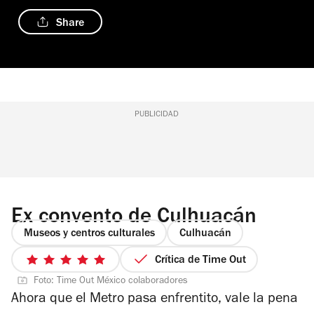
Share
PUBLICIDAD
Ex convento de Culhuacán
Museos y centros culturales
Culhuacán
Crítica de Time Out
5
Foto: Time Out México colaboradores
de
Ahora que el Metro pasa enfrentito, vale la pena
5