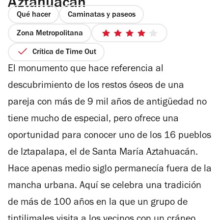
Aztahuacán
Qué hacer
Caminatas y paseos
Zona Metropolitana
4
de
Crítica de Time Out
5
El monumento que hace referencia al
estrellas
descubrimiento de los restos óseos de una
pareja con más de 9 mil años de antigüedad no
tiene mucho de especial, pero ofrece una
oportunidad para conocer uno de los 16 pueblos
de Iztapalapa, el de Santa María Aztahuacán.
Hace apenas medio siglo permanecía fuera de la
mancha urbana. Aquí se celebra una tradición
de más de 100 años en la que un grupo de
tintilimales visita a los vecinos con un cráneo