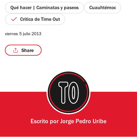
5
estrellas
Qué hacer | Caminatas y paseos
Cuauhtémoc
Crítica de Time Out
viernes 5 julio 2013
Share
Escrito por
Jorge Pedro Uribe