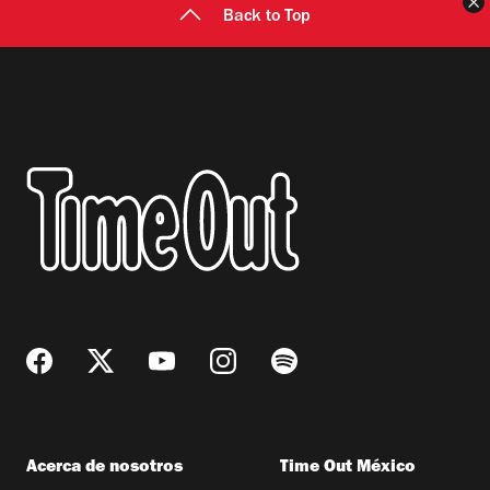
C
Back to Top
Acerca de nosotros
Time Out México