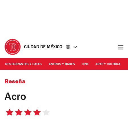
Ir
Ir
al
al
contenido
pie
de
página
CIUDAD DE MÉXICO
RESTAURANTES Y CAFES
ANTROS Y BARES
CINE
ARTE Y CULTURA
Alejandra Carbajal
Reseña
Acro
4
de