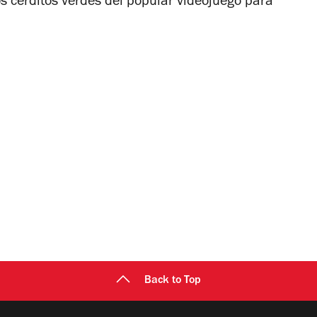
los cerditos verdes del popular videojuego para
Back to Top