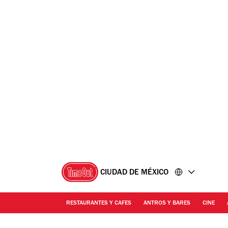
Ir
Ir
al
al
contenido
pie
de
página
CIUDAD DE MÉXICO
RESTAURANTES Y CAFES
ANTROS Y BARES
CINE