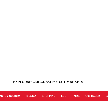
EXPLORAR CIUDADES
TIME OUT MARKETS
ARTE Y CULTURA
MUSICA
SHOPPING
LGBT
KIDS
QUE HACER
L