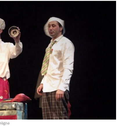
urègne