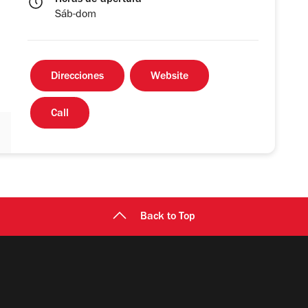
Horas de apertura
Sáb-dom
Direcciones
Website
Call
Back to Top