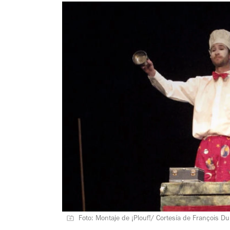
Foto: Montaje de ¡Plouf!/ Cortesía de François D