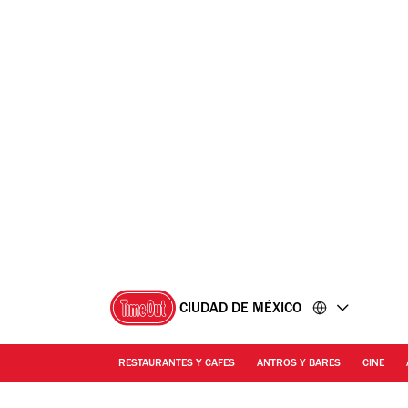
Ir
Ir
al
al
contenido
pie
de
página
CIUDAD DE MÉXICO
RESTAURANTES Y CAFES
ANTROS Y BARES
CINE