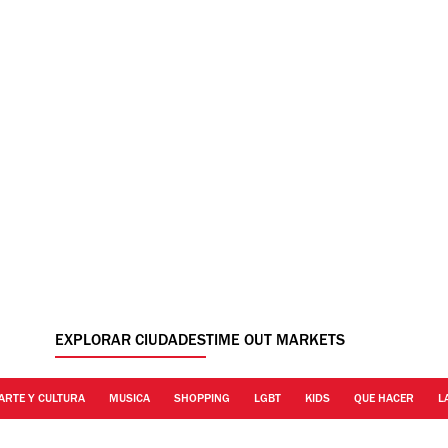
EXPLORAR CIUDADES
TIME OUT MARKETS
ARTE Y CULTURA
MUSICA
SHOPPING
LGBT
KIDS
QUE HACER
L