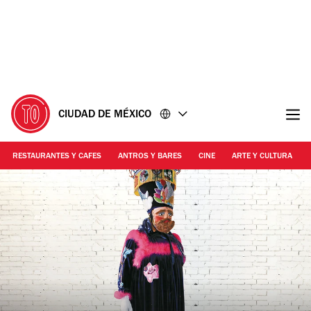
Ir
Ir
al
al
contenido
pie
de
página
CIUDAD DE MÉXICO
RESTAURANTES Y CAFES
ANTROS Y BARES
CINE
ARTE Y CULTURA