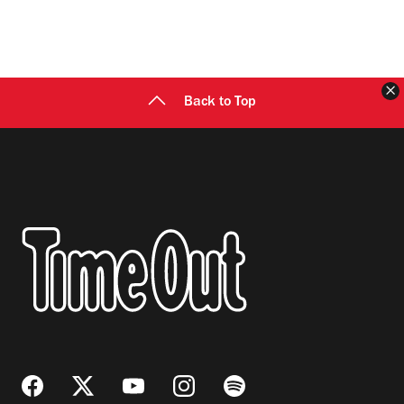
C
Back to Top