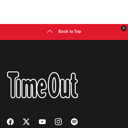
C
Back to Top