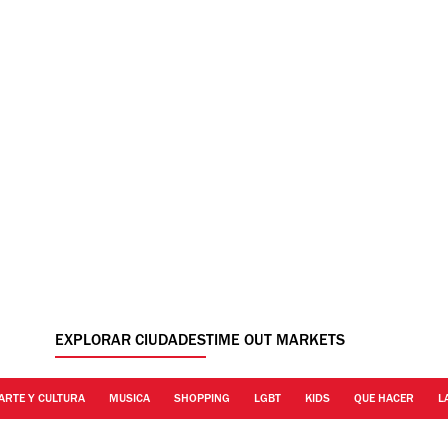
EXPLORAR CIUDADES
TIME OUT MARKETS
ARTE Y CULTURA
MUSICA
SHOPPING
LGBT
KIDS
QUE HACER
L