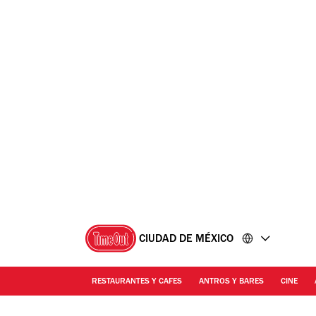
Ir
Ir
al
al
contenido
pie
de
página
CIUDAD DE MÉXICO
RESTAURANTES Y CAFES
ANTROS Y BARES
CINE