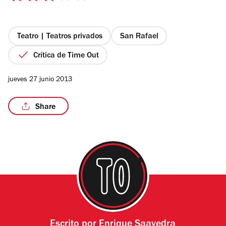
de
5
estrellas
Teatro | Teatros privados
San Rafael
Crítica de Time Out
jueves 27 junio 2013
Share
Escrito por
Enrique Saavedra