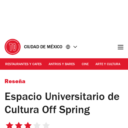
Ir
Ir
al
al
contenido
pie
de
página
CIUDAD DE MÉXICO
RESTAURANTES Y CAFES
ANTROS Y BARES
CINE
ARTE Y CULTURA
Marianela Trueba
Reseña
Espacio Universitario de
Cultura Off Spring
3