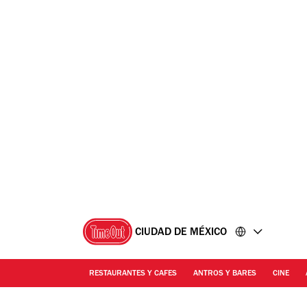
Ir
Ir
al
al
contenido
pie
de
página
CIUDAD DE MÉXICO
RESTAURANTES Y CAFES
ANTROS Y BARES
CINE