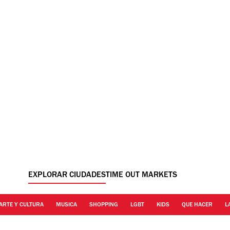
EXPLORAR CIUDADES
TIME OUT MARKETS
ARTE Y CULTURA
MUSICA
SHOPPING
LGBT
KIDS
QUE HACER
L