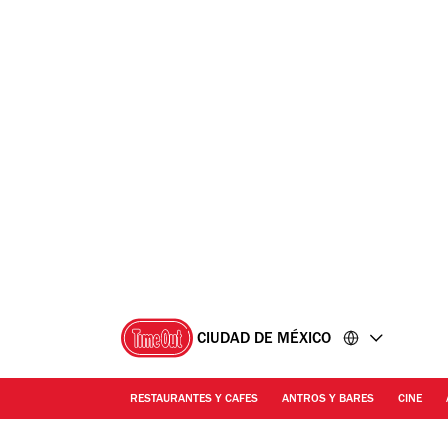
Ir
Ir
al
al
contenido
pie
de
página
CIUDAD DE MÉXICO
RESTAURANTES Y CAFES
ANTROS Y BARES
CINE