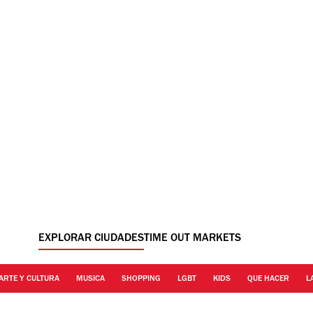
EXPLORAR CIUDADES
TIME OUT MARKETS
ARTE Y CULTURA
MUSICA
SHOPPING
LGBT
KIDS
QUE HACER
L