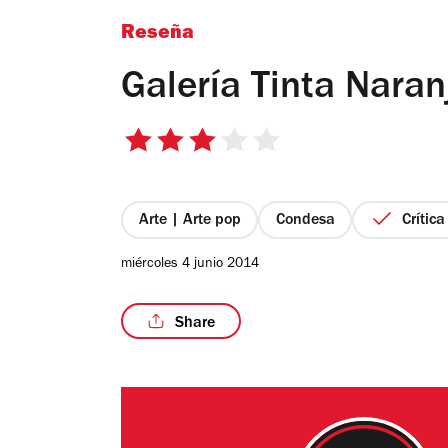
Reseña
Galería Tinta Naran
3
de
5
estrellas
Arte | Arte pop
Condesa
Crític
miércoles 4 junio 2014
Share