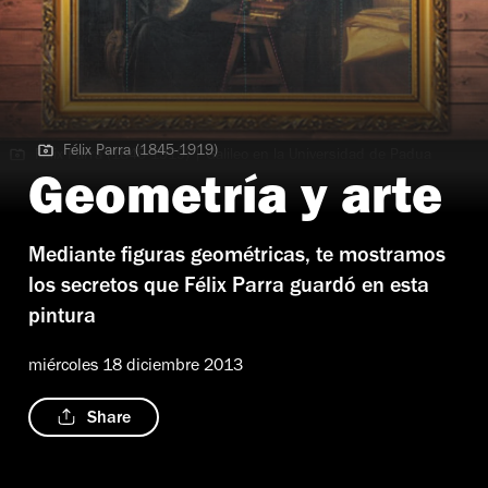
Félix Parra (1845-1919)
Félix Parra (1845-1919) | Galileo en la Universidad de Padua
demostrando las nuevas teorías astronómicas
Geometría y arte
Mediante figuras geométricas, te mostramos
los secretos que Félix Parra guardó en esta
pintura
miércoles 18 diciembre 2013
Share