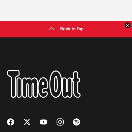
C
Back to Top