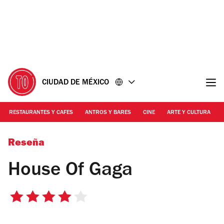
Ir
Ir
al
al
contenido
pie
de
página
CIUDAD DE MÉXICO
RESTAURANTES Y CAFES
ANTROS Y BARES
CINE
ARTE Y CULTURA
House of Gaga
Reseña
House Of Gaga
4
de