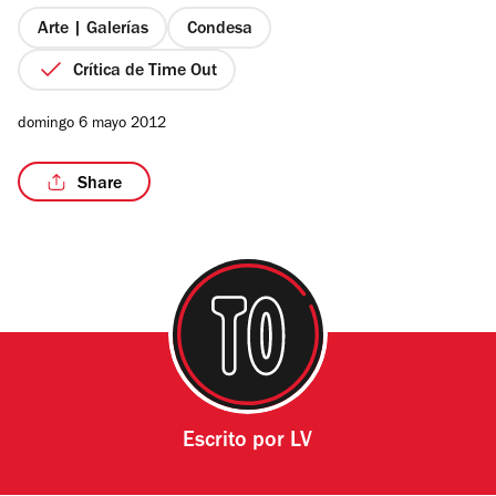
5
estrellas
Arte | Galerías
Condesa
Crítica de Time Out
domingo 6 mayo 2012
Share
Escrito por
LV