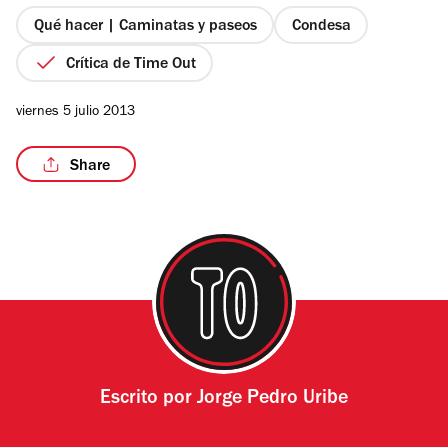
5
estrellas
Qué hacer | Caminatas y paseos
Condesa
Crítica de Time Out
viernes 5 julio 2013
Share
Escrito por
Jorge Pedro Uribe