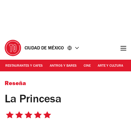
Ir
Ir
al
al
contenido
pie
de
página
CIUDAD DE MÉXICO
RESTAURANTES Y CAFES
ANTROS Y BARES
CINE
ARTE Y CULTURA
Alejandra Carbajal
Reseña
La Princesa
5
de