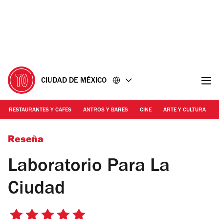
Ir
Ir
al
al
contenido
pie
de
página
CIUDAD DE MÉXICO
RESTAURANTES Y CAFES
ANTROS Y BARES
CINE
ARTE Y CULTURA
Foto: Cortesía de Laboratorio Para La Ciudad
Reseña
Laboratorio Para La
Ciudad
5