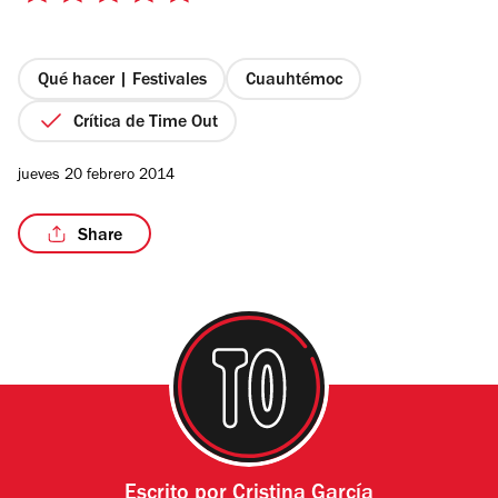
de
5
estrellas
Qué hacer | Festivales
Cuauhtémoc
Crítica de Time Out
jueves 20 febrero 2014
Share
Escrito por
Cristina García