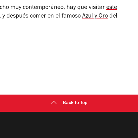
icho muy contemporáneo, hay que visitar
este
o, y después comer en el famoso
Azul y Oro
del
Back to Top