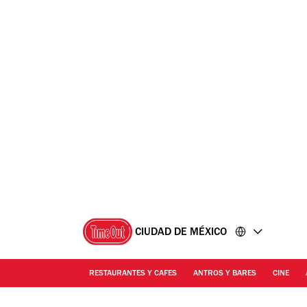
Ir
Ir
al
al
contenido
pie
de
página
CIUDAD DE MÉXICO
RESTAURANTES Y CAFES
ANTROS Y BARES
CINE