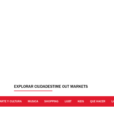
EXPLORAR CIUDADES
TIME OUT MARKETS
ARTE Y CULTURA
MUSICA
SHOPPING
LGBT
KIDS
QUE HACER
L