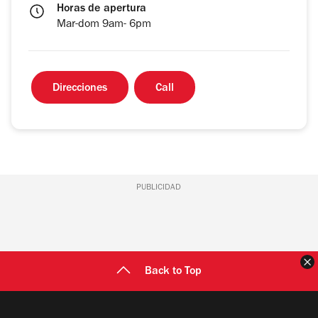
Horas de apertura
Mar-dom 9am- 6pm
Direcciones
Call
PUBLICIDAD
C
Back to Top