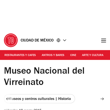
Ir
Ir
al
al
contenido
pie
de
página
CIUDAD DE MÉXICO
RESTAURANTES Y CAFES
ANTROS Y BARES
CINE
ARTE Y CULTURA
Foto: Gustavo Morales
Museo Nacional del
Virreinato
Museos y centros culturales | Historia