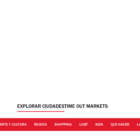
EXPLORAR CIUDADES
TIME OUT MARKETS
ARTE Y CULTURA
MUSICA
SHOPPING
LGBT
KIDS
QUE HACER
L