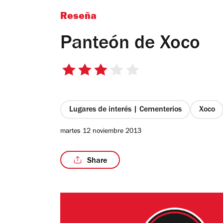
Reseña
Panteón de Xoco
3
de
5
estrellas
Lugares de interés | Cementerios
Xoco
martes 12 noviembre 2013
Share