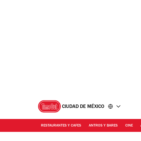
Ir
Ir
al
al
contenido
pie
de
página
CIUDAD DE MÉXICO
RESTAURANTES Y CAFES
ANTROS Y BARES
CINE