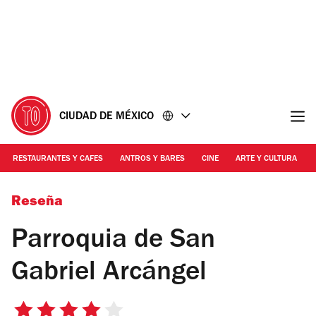
Ir
Ir
al
al
contenido
pie
de
página
CIUDAD DE MÉXICO
RESTAURANTES Y CAFES
ANTROS Y BARES
CINE
ARTE Y CULTURA
Alejandra Carbajal
Reseña
Parroquia de San
Gabriel Arcángel
4