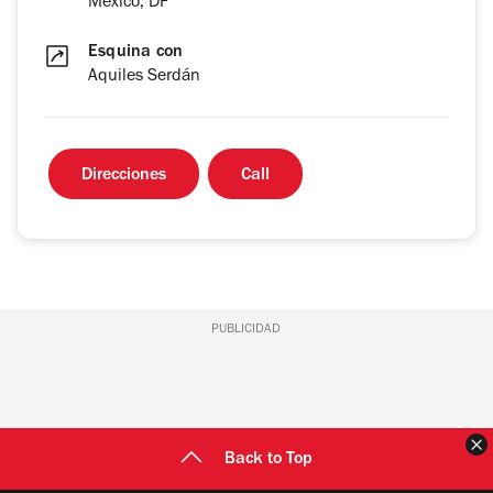
México, DF
Esquina con
Aquiles Serdán
Direcciones
Call
PUBLICIDAD
C
Back to Top