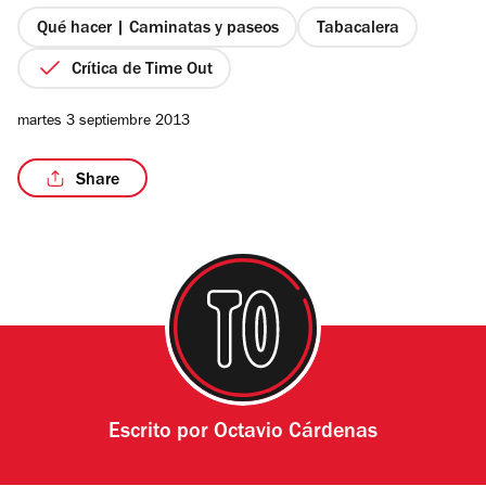
5
estrellas
Qué hacer | Caminatas y paseos
Tabacalera
Crítica de Time Out
martes 3 septiembre 2013
Share
Escrito por
Octavio Cárdenas