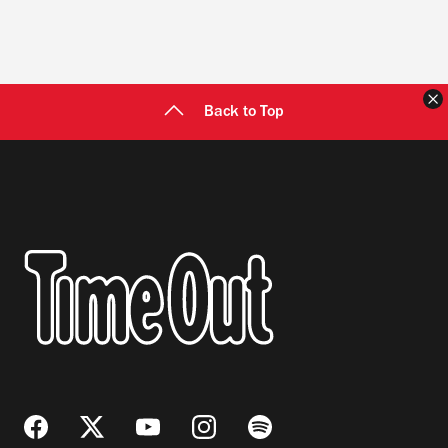
C
Back to Top