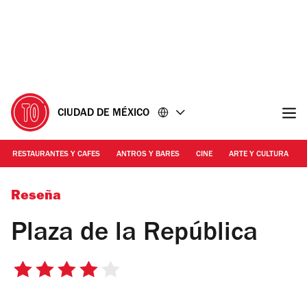
Ir
Ir
al
al
contenido
pie
de
página
CIUDAD DE MÉXICO
RESTAURANTES Y CAFES
ANTROS Y BARES
CINE
ARTE Y CULTURA
Alejandra Carbajal
Reseña
Plaza de la República
4
de