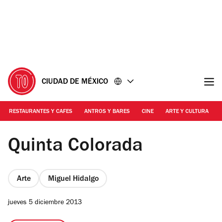
Ir
Ir
al
al
contenido
pie
de
página
CIUDAD DE MÉXICO
RESTAURANTES Y CAFES
ANTROS Y BARES
CINE
ARTE Y CULTURA
Foto: Tomada del sitio Chapultepec.org.mx
Quinta Colorada
Arte
Miguel Hidalgo
jueves 5 diciembre 2013