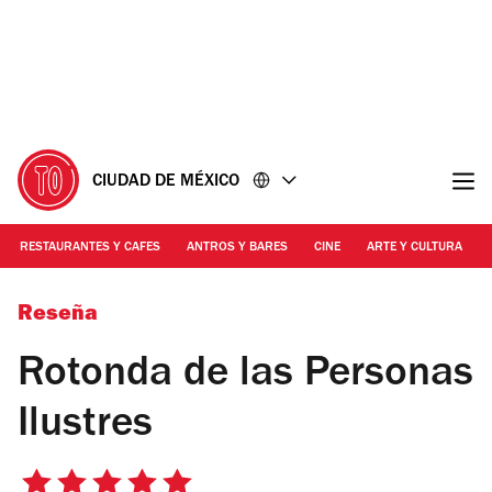
Ir
Ir
al
al
contenido
pie
de
página
CIUDAD DE MÉXICO
RESTAURANTES Y CAFES
ANTROS Y BARES
CINE
ARTE Y CULTURA
Foto: Erika Miranda
Reseña
Rotonda de las Personas
Ilustres
5