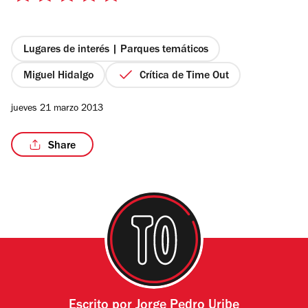
de
5
estrellas
Lugares de interés | Parques temáticos
Miguel Hidalgo
Crítica de Time Out
jueves 21 marzo 2013
Share
Escrito por
Jorge Pedro Uribe