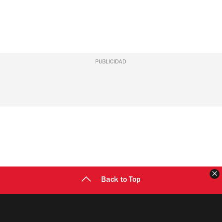
PUBLICIDAD
C
Back to Top