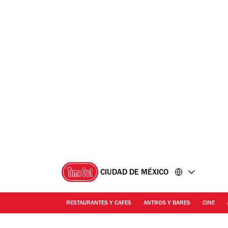
Ir
Ir
al
al
contenido
pie
de
página
CIUDAD DE MÉXICO
RESTAURANTES Y CAFES
ANTROS Y BARES
CINE