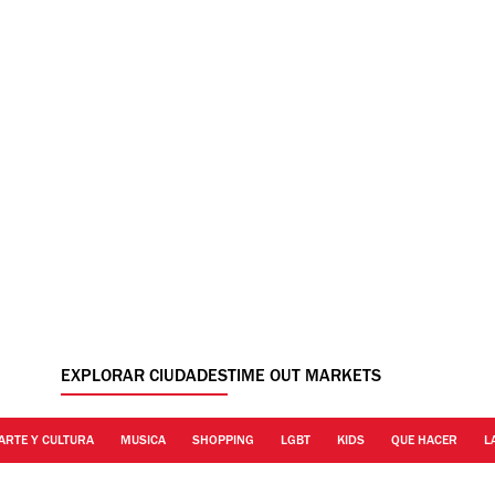
EXPLORAR CIUDADES
TIME OUT MARKETS
ARTE Y CULTURA
MUSICA
SHOPPING
LGBT
KIDS
QUE HACER
L