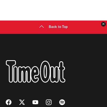
C
Back to Top