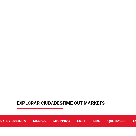
EXPLORAR CIUDADES
TIME OUT MARKETS
ARTE Y CULTURA
MUSICA
SHOPPING
LGBT
KIDS
QUE HACER
L