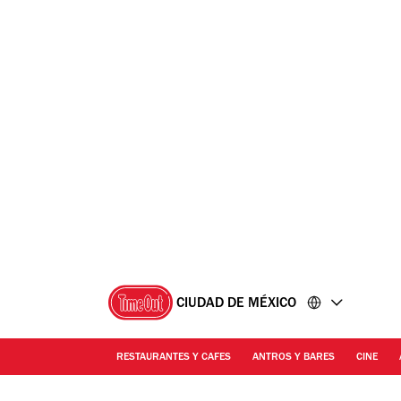
Ir
Ir
al
al
contenido
pie
de
página
CIUDAD DE MÉXICO
RESTAURANTES Y CAFES
ANTROS Y BARES
CINE