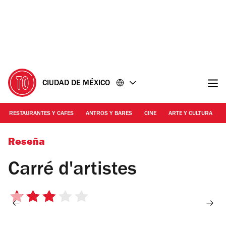
Ir
Ir
al
al
contenido
pie
de
página
CIUDAD DE MÉXICO
RESTAURANTES Y CAFES
ANTROS Y BARES
CINE
ARTE Y CULTURA
Foto: Mattza Tobón
Reseña
Carré d'artistes
3
de
5