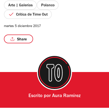
estrellas
Arte | Galerías
Polanco
Crítica de Time Out
/5
martes 5 diciembre 2017
Share
Escrito por
Aura Ramírez