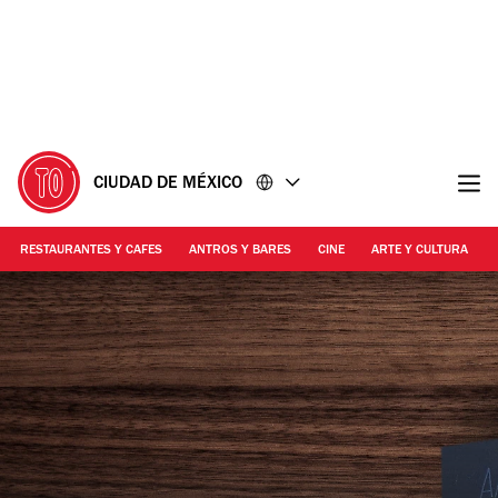
Ir
Ir
al
al
contenido
pie
de
página
CIUDAD DE MÉXICO
RESTAURANTES Y CAFES
ANTROS Y BARES
CINE
ARTE Y CULTURA