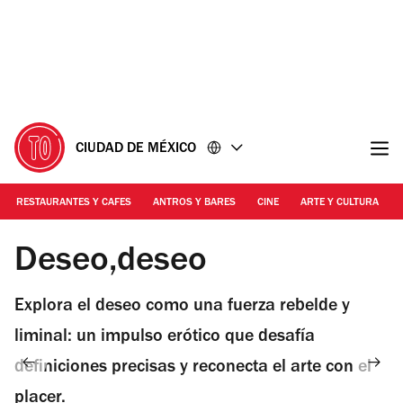
Ir
Ir
al
al
contenido
pie
de
página
CIUDAD DE MÉXICO
RESTAURANTES Y CAFES
ANTROS Y BARES
CINE
ARTE Y CULTURA
Foto: Cortesía Galería OMR
Deseo,deseo
Explora el deseo como una fuerza rebelde y
liminal: un impulso erótico que desafía
definiciones precisas y reconecta el arte con el
placer.