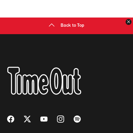
C
Back to Top