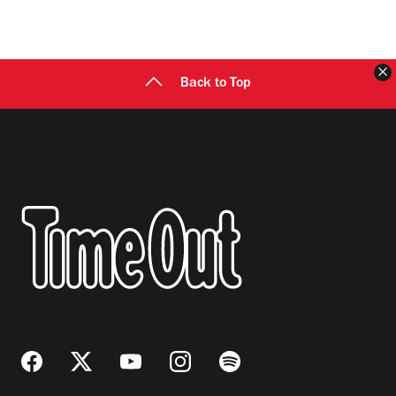
C
Back to Top