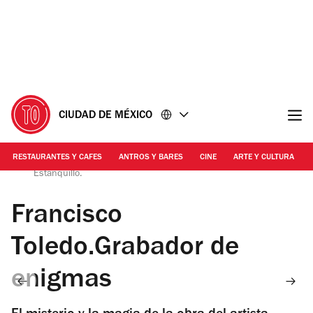
Ir
Ir
al
al
contenido
pie
de
página
CIUDAD DE MÉXICO
RESTAURANTES Y CAFES
ANTROS Y BARES
CINE
ARTE Y CULTURA
Fotografía: Tomada de la página oficial del Museo del
Estanquillo.
Francisco
Toledo.Grabador de
enigmas