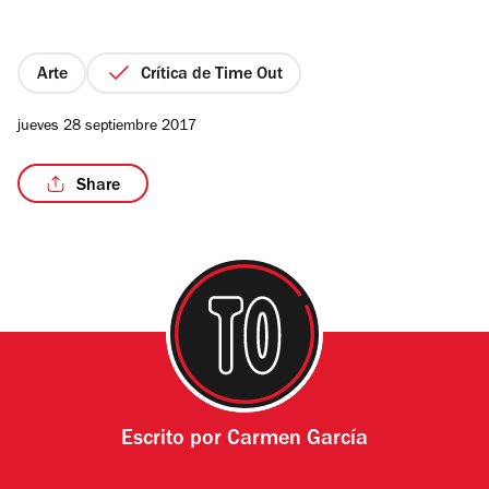
de
5
estrellas
Arte
Crítica de Time Out
/6
jueves 28 septiembre 2017
Share
Escrito por
Carmen García