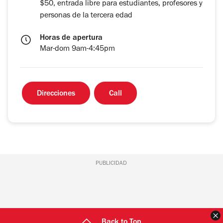
$50, entrada libre para estudiantes, profesores y
personas de la tercera edad
Horas de apertura
Mar-dom 9am-4:45pm
Direcciones
Call
PUBLICIDAD
C
Back to Top