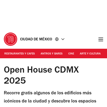
Ir
Ir
al
al
contenido
pie
de
página
CIUDAD DE MÉXICO
RESTAURANTES Y CAFES
ANTROS Y BARES
CINE
ARTE Y CULTURA
Foto: Cortesía
Open House CDMX
2025
Recorre gratis algunos de los edificios más
icónicos de la ciudad y descubre los espacios