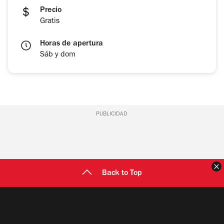
Precio
Gratis
Horas de apertura
Sáb y dom
PUBLICIDAD
C
Back to Top