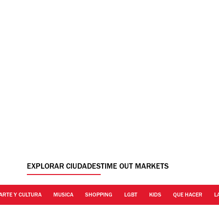
EXPLORAR CIUDADES
TIME OUT MARKETS
ARTE Y CULTURA
MUSICA
SHOPPING
LGBT
KIDS
QUE HACER
L