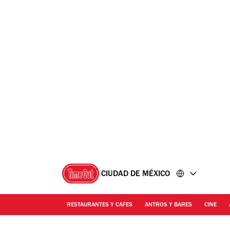
Ir
Ir
al
al
contenido
pie
de
página
CIUDAD DE MÉXICO
RESTAURANTES Y CAFES
ANTROS Y BARES
CINE