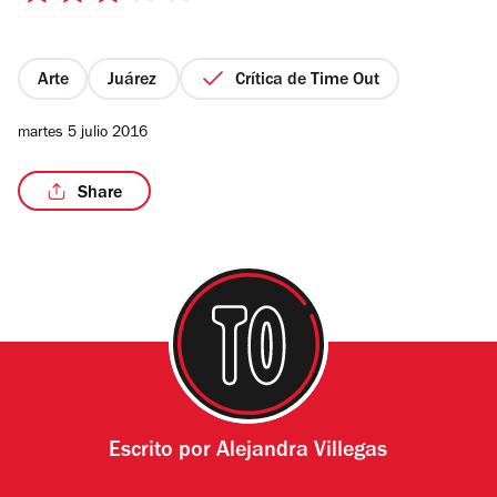
de
5
estrellas
Arte
Juárez
Crítica de Time Out
martes 5 julio 2016
Share
Escrito por
Alejandra Villegas