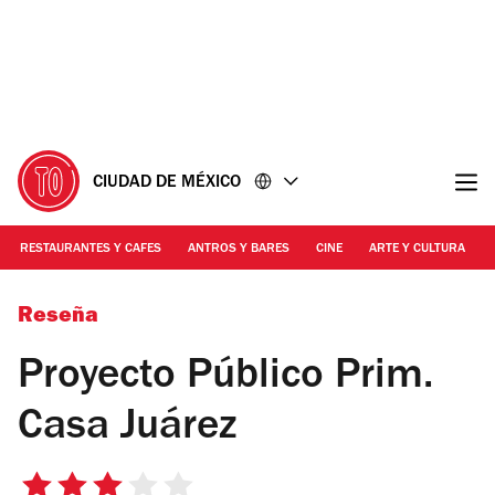
Ir
Ir
al
al
contenido
pie
de
página
CIUDAD DE MÉXICO
RESTAURANTES Y CAFES
ANTROS Y BARES
CINE
ARTE Y CULTURA
Foto: Alejandra Villegas
Reseña
Proyecto Público Prim.
Casa Juárez
3