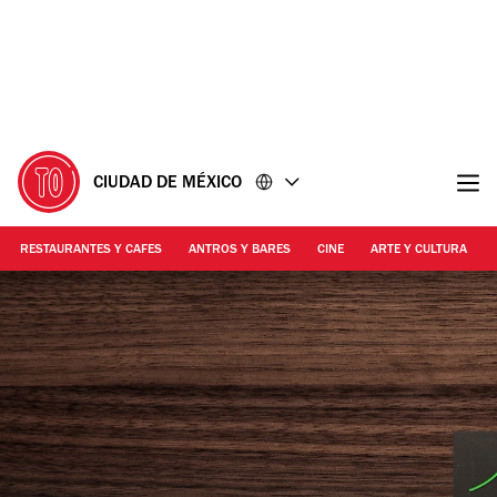
Ir
Ir
al
al
contenido
pie
de
página
CIUDAD DE MÉXICO
RESTAURANTES Y CAFES
ANTROS Y BARES
CINE
ARTE Y CULTURA