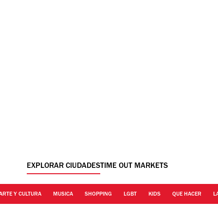
EXPLORAR CIUDADES
TIME OUT MARKETS
ARTE Y CULTURA
MUSICA
SHOPPING
LGBT
KIDS
QUE HACER
L