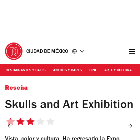
Ir
Ir
al
al
contenido
pie
de
página
CIUDAD DE MÉXICO
RESTAURANTES Y CAFES
ANTROS Y BARES
CINE
ARTE Y CULTURA
Foto: Cortesía. Skulls and Art Exhibition
Reseña
Skulls and Art Exhibition
3
de
Vista, color y cultura. Ha regresado la Expo
5