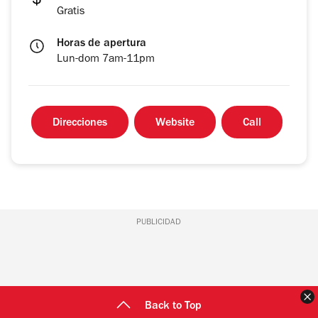
Gratis
Horas de apertura
Lun-dom 7am-11pm
Direcciones
Website
Call
PUBLICIDAD
C
Back to Top