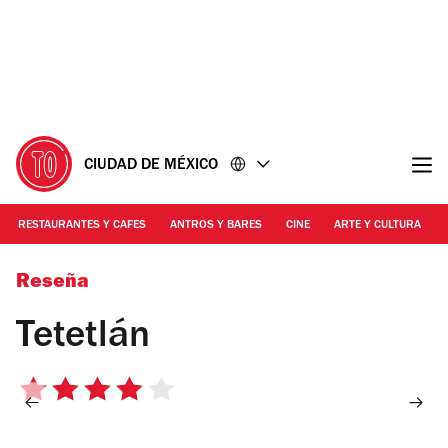
Ir
Ir
al
al
contenido
pie
de
página
CIUDAD DE MÉXICO
RESTAURANTES Y CAFES
ANTROS Y BARES
CINE
ARTE Y CULTURA
Foto: Alejandra Carbajal
Reseña
Tetetlán
4
de
5