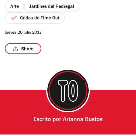
estrellas
Arte
Jardínes del Pedregal
Crítica de Time Out
/5
jueves 20 julio 2017
Share
Escrito por
Arianna Bustos