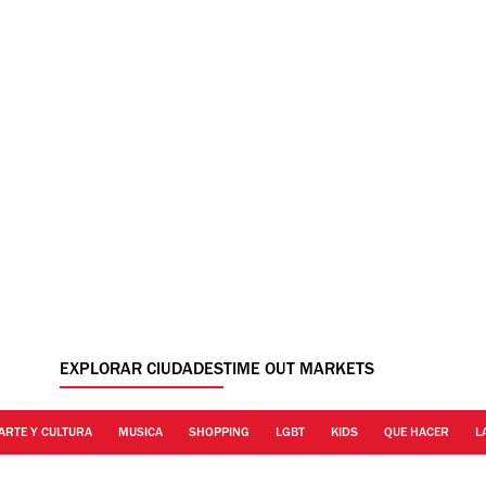
EXPLORAR CIUDADES
TIME OUT MARKETS
ARTE Y CULTURA
MUSICA
SHOPPING
LGBT
KIDS
QUE HACER
L