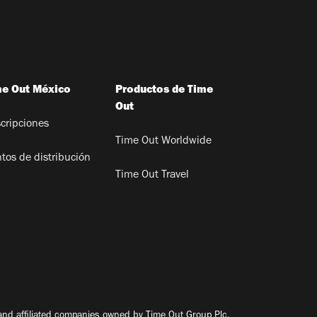
me Out México
Productos de Time
Out
cripciones
Time Out Worldwide
tos de distribución
Time Out Travel
nd affiliated companies owned by Time Out Group Plc.