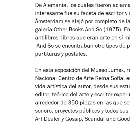
De Alemania
, los cuales fueron aclam
interesante fue su faceta de escritor y
Ámsterdam se alejó por completo de la l
galería Other Books And So (1975). En
antilibros: libros que eran arte en sí m
And So se encontraban otro tipos de pu
partituras y postales.
En esta exposición del Museo Jumex, r
Nacional Centro de Arte Reina Sofía, e
vida artística del autor, desde sus es
editor, teórico del arte y escritor expe
alrededor de 350 piezas en las que se i
sonoro, proyectos públicos y todos su
Art Dealer
y
Gossip
,
Scandal and Goo