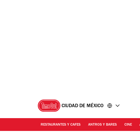
Ir
Ir
al
al
contenido
pie
de
página
CIUDAD DE MÉXICO
RESTAURANTES Y CAFES
ANTROS Y BARES
CINE