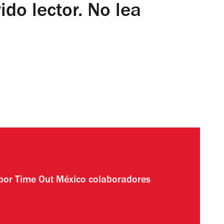
ido lector. No lea
 por
Time Out México colaboradores