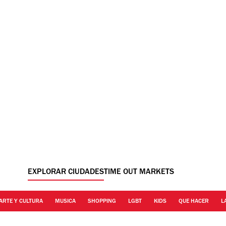
EXPLORAR CIUDADES
TIME OUT MARKETS
ARTE Y CULTURA
MUSICA
SHOPPING
LGBT
KIDS
QUE HACER
L