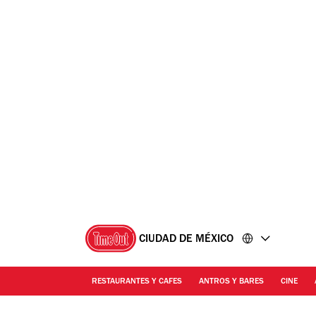
Ir
Ir
al
al
contenido
pie
de
página
CIUDAD DE MÉXICO
RESTAURANTES Y CAFES
ANTROS Y BARES
CINE