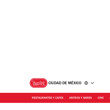
Ir
Ir
al
al
contenido
pie
de
página
CIUDAD DE MÉXICO
RESTAURANTES Y CAFES
ANTROS Y BARES
CINE