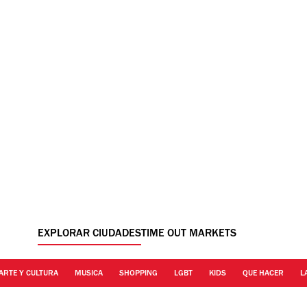
EXPLORAR CIUDADES
TIME OUT MARKETS
ARTE Y CULTURA
MUSICA
SHOPPING
LGBT
KIDS
QUE HACER
L